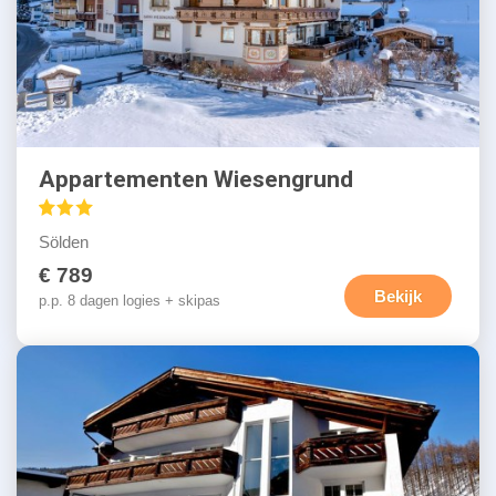
Appartementen Wiesengrund
Sölden
€ 789
Bekijk
p.p. 8 dagen logies + skipas