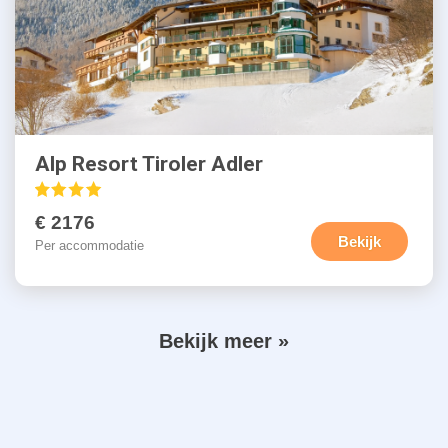
Alp Resort Tiroler Adler
€ 2176
Bekijk
Per accommodatie
V
Bekijk meer »
P
o
a
g
l
i
g
n