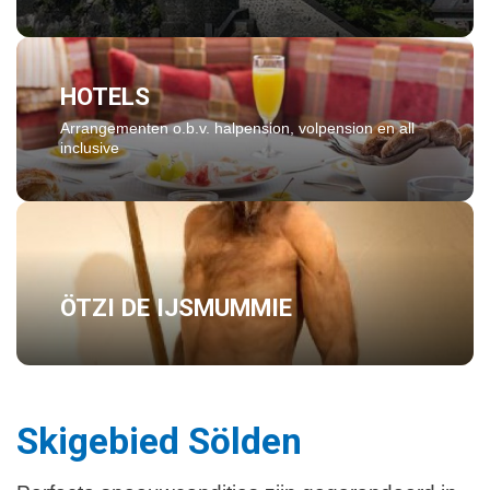
HOTELS
Arrangementen o.b.v. halpension, volpension en all
inclusive
ÖTZI DE IJSMUMMIE
Skigebied Sölden