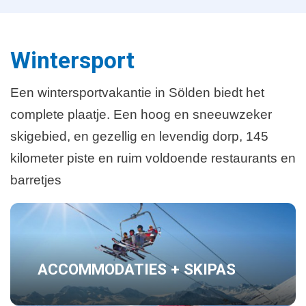
e
e
r
n
i
d
Wintersport
n
g
e
Een wintersportvakantie in Sölden biedt het
p
complete plaatje. Een hoog en sneeuwzeker
a
skigebied, en gezellig en levendig dorp, 145
g
kilometer piste en ruim voldoende restaurants en
i
barretjes
n
a
ACCOMMODATIES + SKIPAS