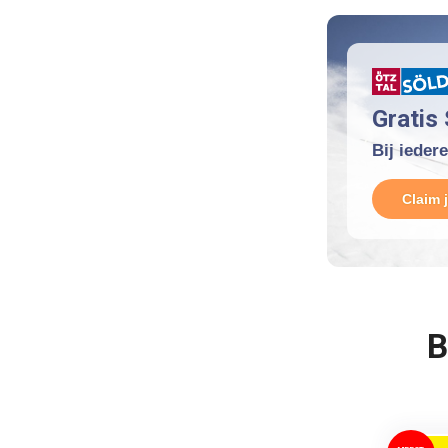
Gratis 
Bij ieder
Claim 
B