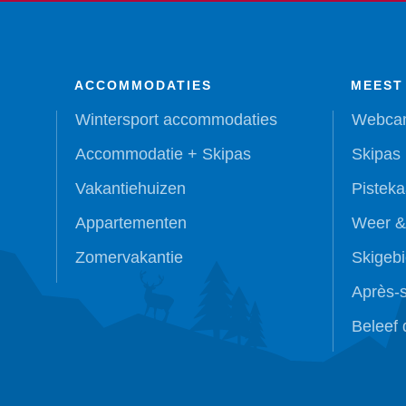
ACCOMMODATIES
MEEST
Wintersport accommodaties
Webca
Accommodatie + Skipas
Skipas 
Vakantiehuizen
Pisteka
Appartementen
Weer &
Zomervakantie
Skigeb
Après-s
Beleef