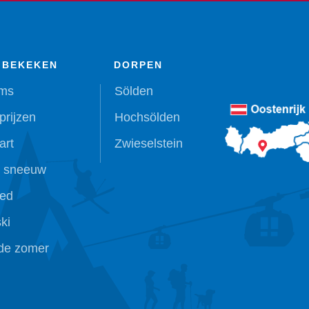
 BEKEKEN
DORPEN
ms
Sölden
prijzen
Hochsölden
art
Zwieselstein
 sneeuw
ied
ki
 de zomer