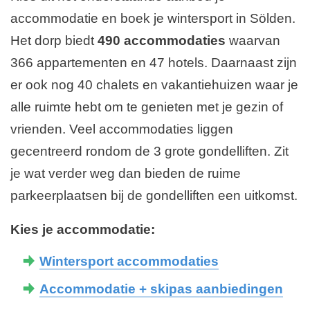
n
i
accommodatie en boek je wintersport in Sölden.
d
n
Het dorp biedt
490 accommodaties
waarvan
g
e
366 appartementen en 47 hotels. Daarnaast zijn
p
er ook nog 40 chalets en vakantiehuizen waar je
a
alle ruimte hebt om te genieten met je gezin of
g
vrienden. Veel accommodaties liggen
i
gecentreerd rondom de 3 grote gondelliften. Zit
n
je wat verder weg dan bieden de ruime
a
parkeerplaatsen bij de gondelliften een uitkomst.
Kies je accommodatie:
Wintersport accommodaties
Accommodatie + skipas aanbiedingen