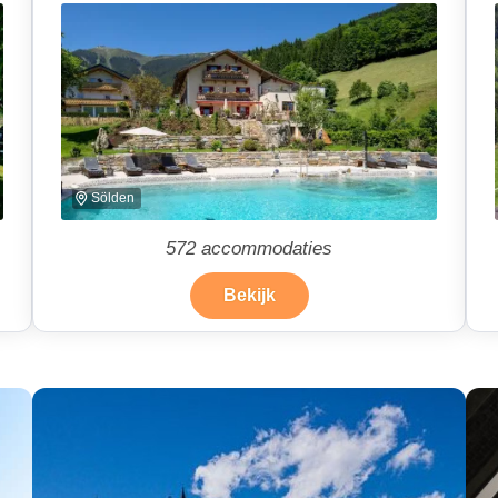
Sölden
572
accommodaties
Bekijk