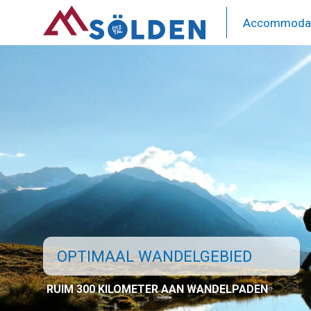
Overslaan
en
Accommodat
Hoofd
naar
de
Solden
inhoud
gaan
OPTIMAAL WANDELGEBIED
RUIM 300 KILOMETER AAN WANDELPADEN