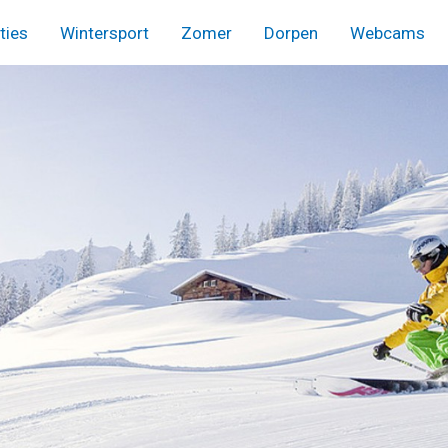
ies
Wintersport
Zomer
Dorpen
Webcams
menu