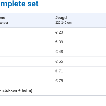
omplete set
ene
Jeugd
langer
120-140 cm
€ 23
€ 39
€ 48
€ 55
€ 71
€ 75
 + stokken + helm)