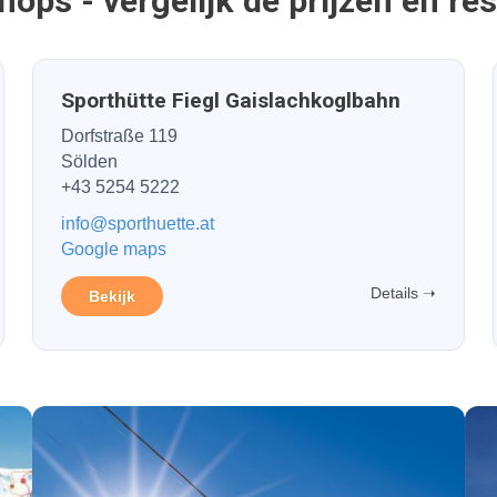
ops - vergelijk de prijzen en re
Sporthütte Fiegl Gaislachkoglbahn
Dorfstraße 119
Sölden
+43 5254 5222
info@sporthuette.at
Google maps
Details ➝
Bekijk