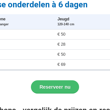
sse onderdelen à 6 dagen
ene
Jeugd
langer
120-140 cm
€ 50
€ 28
€ 50
€ 69
Reserveer nu