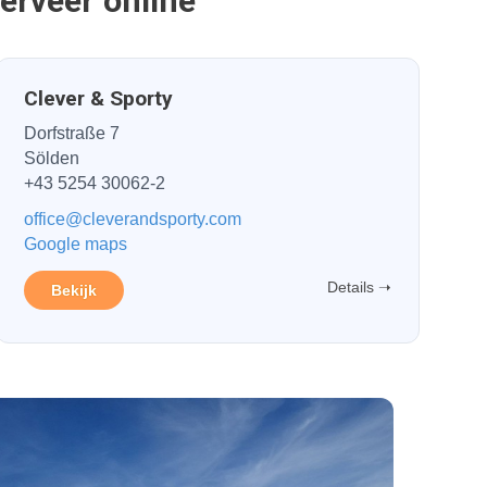
serveer online
Clever & Sporty
Dorfstraße 7
Sölden
+43 5254 30062-2
office@cleverandsporty.com
Google maps
Details ➝
Bekijk