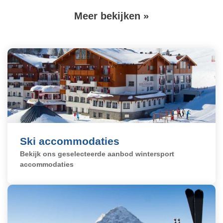
Volgende
Meer bekijken »
Paginering
pagina
Boek nú
Ski accommodaties
Bekijk ons geselecteerde aanbod wintersport
accommodaties