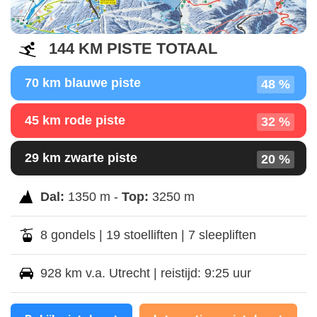
144 KM PISTE TOTAAL
70 km blauwe piste
48 %
45 km rode piste
32 %
29 km zwarte piste
20 %
Dal:
1350 m -
Top:
3250 m
8 gondels | 19 stoelliften | 7 sleepliften
928 km v.a. Utrecht | reistijd: 9:25 uur